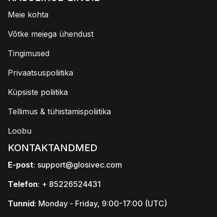
Meie kohta
Võtke meiega ühendust
Tingimused
Privaatsuspoliitika
Küpsiste poliitika
Tellimus & tühistamispoliitika
Loobu
KONTAKTANDMED
E-post
:
support@glosivec.com
Telefon
: + 85226524431
Tunnid
: Monday - Friday, 9:00-17:00 (UTC)