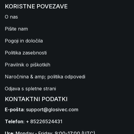
KORISTNE POVEZAVE
O nas
Pišite nam
Pogoji in določila
Politika zasebnosti
Pravilnik o piškotkih
Naročnina & amp; politika odpovedi
Odjava s spletne strani
KONTAKTNI PODATKI
E-pošta
:
support@glosivec.com
Telefon
: + 85226524431
Ure
: Monday - Friday, 9:00-17:00 (UTC)