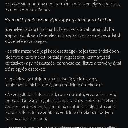
Az összesített adatok nem tartalmaznak személyes adatokat,
és nem köthetők Önhöz.
Harmadik felek biztonsági vagy egyéb jogos okokból
Személyes adatait harmadik feleknek is továbbíthatjuk, ha
alapos okunk van feltételezni, hogy az ilyen személyes adatok
közzététele szükséges:
• az alkalmazandó jogi kötelezettségek teljesítése érdekében,
ideértve a kérelmeket, bírósági végzéseket, kormányzati
kéréseket vagy házkutatási parancsokat, illetve a törvény által
előírt egyéb eseteket;
• Jogaink vagy tulajdonunk, illetve ügyfeleink vagy
alkalmazottaink biztonságának védelme érdekében;
• A szolgáltatásaink csalárd, rosszindulatú, visszaélésszerű,
jogosulatlan vagy illegális használata vagy előfizetése elleni
védelem érdekében, valamint hálózatunk, szolgáltatásaink,
eszközeink és felhasználóink védelme érdekében az ilyen
használattal szemben;