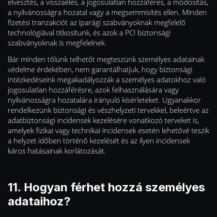
elvesztés, a visszaélés, a jogosulatlan hozzáférés, a módosítás,
a nyilvánosságra hozatal vagy a megsemmisítés ellen. Minden
fizetési tranzakciót az iparági szabványoknak megfelelő
technológiával titkosítunk, és azok a PCI biztonsági
szabványoknak is megfelelnek.
Bár minden tőlünk telhetőt megteszünk személyes adatainak
védelme érdekében, nem garantálhatjuk, hogy biztonsági
intézkedéseink megakadályozzák a személyes adatokhoz való
jogosulatlan hozzáférésre, azok felhasználására vagy
nyilvánosságra hozatalára irányuló kísérleteket. Ugyanakkor
rendelkezünk biztonsági és vészhelyzeti tervekkel, beleértve az
adatbiztonsági incidensek kezelésére vonatkozó terveket is,
amelyek fizikai vagy technikai incidensek esetén lehetővé teszik
a helyzet időben történő kezelését és az ilyen incidensek
káros hatásainak korlátozását.
11. Hogyan férhet hozzá személyes
adataihoz?