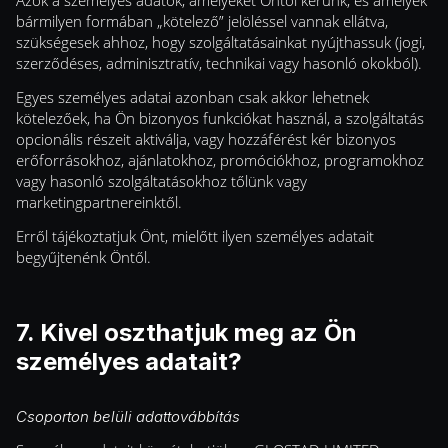
Azok a személyes adatok, amelyeket Öntől kérünk, és amelyek
bármilyen formában „kötelező” jelöléssel vannak ellátva,
szükségesek ahhoz, hogy szolgáltatásainkat nyújthassuk (jogi,
szerződéses, adminisztratív, technikai vagy hasonló okokból).
Egyes személyes adatai azonban csak akkor lehetnek
kötelezőek, ha Ön bizonyos funkciókat használ, a szolgáltatás
opcionális részeit aktiválja, vagy hozzáférést kér bizonyos
erőforrásokhoz, ajánlatokhoz, promóciókhoz, programokhoz
vagy hasonló szolgáltatásokhoz tőlünk vagy
marketingpartnereinktől.
Erről tájékoztatjuk Önt, mielőtt ilyen személyes adatait
begyűjtenénk Öntől.
7. Kivel oszthatjuk meg az Ön
személyes adatait?
Csoporton belüli adattovábbítás