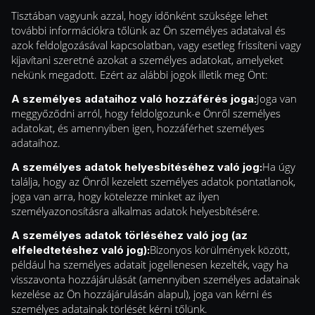
Tisztában vagyunk azzal, hogy időnként szüksége lehet
további információkra tőlünk az Ön személyes adataival és
azok feldolgozásával kapcsolatban, vagy esetleg frissíteni vagy
kijavítani szeretné azokat a személyes adatokat, amelyeket
nekünk megadott. Ezért az alábbi jogok illetik meg Önt:
Joga van
A személyes adataihoz való hozzáférés joga:
meggyőződni arról, hogy feldolgozunk-e Önről személyes
adatokat, és amennyiben igen, hozzáférhet személyes
adataihoz.
Ha úgy
A személyes adatok helyesbítéséhez való jog:
találja, hogy az Önről kezelett személyes adatok pontatlanok,
joga van arra, hogy kötelezze minket az ilyen
személyazonosításra alkalmas adatok helyesbítésére.
A személyes adatok törléséhez való jog (az
Bizonyos körülmények között,
elfeledtetéshez való jog):
például ha személyes adatait jogellenesen kezelték, vagy ha
visszavonta hozzájárulását (amennyiben személyes adatainak
kezelése az Ön hozzájárulásán alapul), joga van kérni és
személyes adatainak törlését kérni tőlünk.