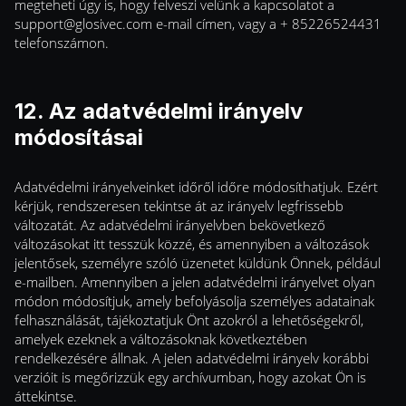
megteheti úgy is, hogy felveszi velünk a kapcsolatot a
support@glosivec.com
e-mail címen, vagy a + 85226524431
telefonszámon.
12. Az adatvédelmi irányelv
módosításai
Adatvédelmi irányelveinket időről időre módosíthatjuk. Ezért
kérjük, rendszeresen tekintse át az irányelv legfrissebb
változatát. Az adatvédelmi irányelvben bekövetkező
változásokat itt tesszük közzé, és amennyiben a változások
jelentősek, személyre szóló üzenetet küldünk Önnek, például
e-mailben. Amennyiben a jelen adatvédelmi irányelvet olyan
módon módosítjuk, amely befolyásolja személyes adatainak
felhasználását, tájékoztatjuk Önt azokról a lehetőségekről,
amelyek ezeknek a változásoknak következtében
rendelkezésére állnak. A jelen adatvédelmi irányelv korábbi
verzióit is megőrizzük egy archívumban, hogy azokat Ön is
áttekintse.