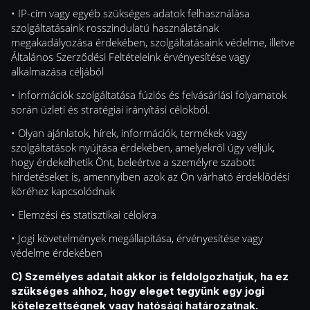
• IP-cím vagy egyéb szükséges adatok felhasználása
szolgáltatásaink rosszindulatú használatának
megakadályozása érdekében, szolgáltatásaink védelme, illetve
Általános Szerződési Feltételeink érvényesítése vagy
alkalmazása céljából
• Információk szolgáltatása fúziós és felvásárlási folyamatok
során üzleti és stratégiai irányítási célokból.
• Olyan ajánlatok, hírek, információk, termékek vagy
szolgáltatások nyújtása érdekében, amelyekről úgy véljük,
hogy érdekelhetik Önt, beleértve a személyre szabott
hirdetéseket is, amennyiben azok az Ön várható érdeklődési
köréhez kapcsolódnak
• Elemzési és statisztikai célokra
• Jogi követelmények megállapítása, érvényesítése vagy
védelme érdekében
C) Személyes adatait akkor is feldolgozhatjuk, ha ez
szükséges ahhoz, hogy eleget tegyünk egy jogi
kötelezettségnek vagy hatósági határozatnak.