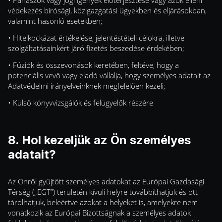
• Panaszok vagy jogi igények előterjesztése vagy azok elleni
védekezés bírósági, közigazgatási ügyekben és eljárásokban,
valamint hasonló esetekben;
• Hitelkockázat értékelése, jelentéstételi célokra, illetve
szolgáltatásainkért járó fizetés beszedése érdekében;
• Fúziók és összevonások keretében, feltéve, hogy a
potenciális vevő vagy eladó vállalja, hogy személyes adatait az
Adatvédelmi irányelveinknek megfelelően kezeli;
• Külső könyvvizsgálók és felügyelők részére
8. Hol kezeljük az Ön személyes
adatait?
Az Önről gyűjtött személyes adatokat az Európai Gazdasági
Térség („EGT”) területén kívüli helyre továbbíthatjuk és ott
tárolhatjuk, beleértve azokat a helyeket is, amelyekre nem
vonatkozik az Európai Bizottságnak a személyes adatok