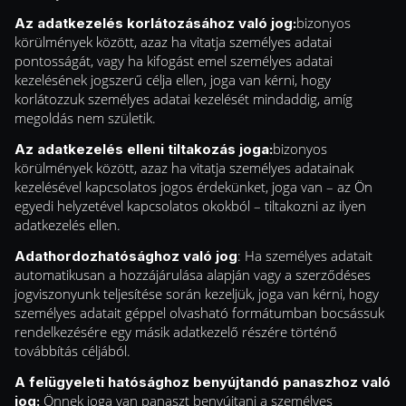
bizonyos
Az adatkezelés korlátozásához való jog:
körülmények között, azaz ha vitatja személyes adatai
pontosságát, vagy ha kifogást emel személyes adatai
kezelésének jogszerű célja ellen, joga van kérni, hogy
korlátozzuk személyes adatai kezelését mindaddig, amíg
megoldás nem születik.
bizonyos
Az adatkezelés elleni tiltakozás joga:
körülmények között, azaz ha vitatja személyes adatainak
kezelésével kapcsolatos jogos érdekünket, joga van – az Ön
egyedi helyzetével kapcsolatos okokból – tiltakozni az ilyen
adatkezelés ellen.
: Ha személyes adatait
Adathordozhatósághoz való jog
automatikusan a hozzájárulása alapján vagy a szerződéses
jogviszonyunk teljesítése során kezeljük, joga van kérni, hogy
személyes adatait géppel olvasható formátumban bocsássuk
rendelkezésére egy másik adatkezelő részére történő
továbbítás céljából.
A felügyeleti hatósághoz benyújtandó panaszhoz való
Önnek joga van panaszt benyújtani a személyes
jog: