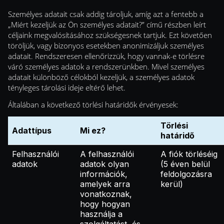
Személyes adatait csak addig tároljuk, amíg azt a fentebb a
„Miért kezeljük az Ön személyes adatait?” című részben leírt
céljaink megvalósításához szükségesnek tartjuk. Ezt követően
töröljük, vagy bizonyos esetekben anonimizáljuk személyes
adatait. Rendszeresen ellenőrizzük, hogy vannak-e törlésre
váró személyes adatok a rendszerünkben. Mivel személyes
adatait különböző célokból kezeljük, a személyes adatok
tényleges tárolási ideje eltérő lehet.
Általában a következő törlési határidők érvényesek:
Törlési
Adattípus
Mi ez?
határidő
Felhasználói
A felhasználói
A fiók törléséig
adatok
adatok olyan
(5 éven belül
információk,
feldolgozásra
amelyek arra
kerül)
vonatkoznak,
hogy hogyan
használja a