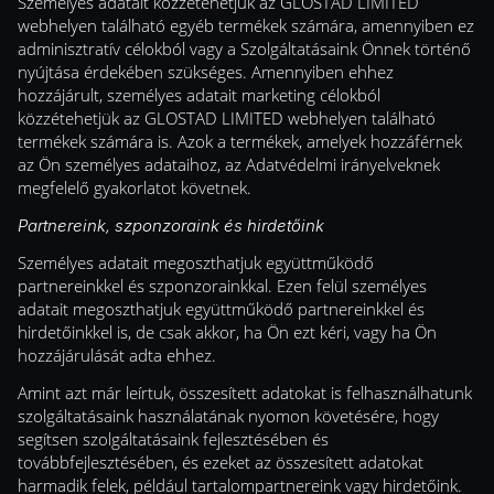
Személyes adatait közzétehetjük az GLOSTAD LIMITED
webhelyen található egyéb termékek számára, amennyiben ez
adminisztratív célokból vagy a Szolgáltatásaink Önnek történő
nyújtása érdekében szükséges. Amennyiben ehhez
hozzájárult, személyes adatait marketing célokból
közzétehetjük az GLOSTAD LIMITED webhelyen található
termékek számára is. Azok a termékek, amelyek hozzáférnek
az Ön személyes adataihoz, az Adatvédelmi irányelveknek
megfelelő gyakorlatot követnek.
Partnereink, szponzoraink és hirdetőink
Személyes adatait megoszthatjuk együttműködő
partnereinkkel és szponzorainkkal. Ezen felül személyes
adatait megoszthatjuk együttműködő partnereinkkel és
hirdetőinkkel is, de csak akkor, ha Ön ezt kéri, vagy ha Ön
hozzájárulását adta ehhez.
Amint azt már leírtuk, összesített adatokat is felhasználhatunk
szolgáltatásaink használatának nyomon követésére, hogy
segítsen szolgáltatásaink fejlesztésében és
továbbfejlesztésében, és ezeket az összesített adatokat
harmadik felek, például tartalompartnereink vagy hirdetőink.