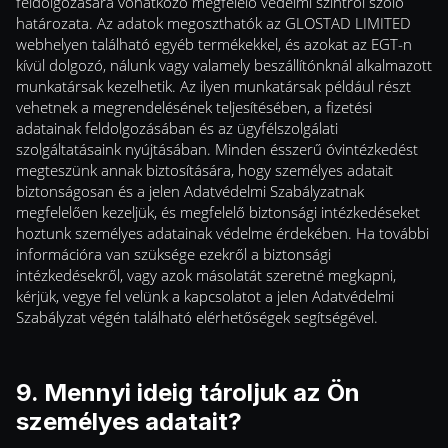
feldolgozására vonatkozó megfelelő védelmi szintről szóló
határozata. Az adatok megoszthatók az GLOSTAD LIMITED
webhelyen található egyéb termékekkel, és azokat az EGT-n
kívül dolgozó, nálunk vagy valamely beszállítónknál alkalmazott
munkatársak kezelhetik. Az ilyen munkatársak például részt
vehetnek a megrendelésének teljesítésében, a fizetési
adatainak feldolgozásában és az ügyfélszolgálati
szolgáltatásaink nyújtásában. Minden ésszerű óvintézkedést
megteszünk annak biztosítására, hogy személyes adatait
biztonságosan és a jelen Adatvédelmi Szabályzatnak
megfelelően kezeljük, és megfelelő biztonsági intézkedéseket
hoztunk személyes adatainak védelme érdekében. Ha további
információra van szüksége ezekről a biztonsági
intézkedésekről, vagy azok másolatát szeretné megkapni,
kérjük, vegye fel velünk a kapcsolatot a jelen Adatvédelmi
Szabályzat végén található elérhetőségek segítségével.
9. Mennyi ideig tároljuk az Ön
személyes adatait?