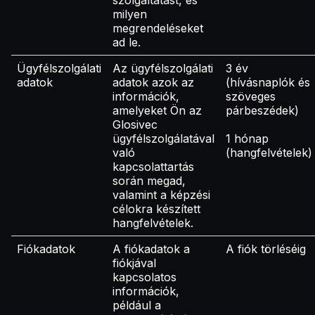
szolgáltatást, és
milyen
megrendeléseket
ad le.
Ügyfélszolgálati
Az ügyfélszolgálati
3 év
adatok
adatok azok az
(hívásnaplók és
információk,
szöveges
amelyeket Ön az
párbeszédek)
Glosivec
ügyfélszolgálatával
1 hónap
való
(hangfelvételek)
kapcsolattartás
során megad,
valamint a képzési
célokra készített
hangfelvételek.
Fiókadatok
A fiókadatok a
A fiók törléséig
fiókjával
kapcsolatos
információk,
például a