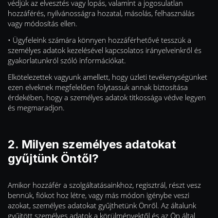
védjük az elvesztés vagy lopás, valamint a jogosulatlan
hozzáférés, nyilvánosságra hozatal, másolás, felhasználás
vagy módosítás ellen.
• Ügyfeleink számára könnyen hozzáférhetővé tesszük a
személyes adatok kezelésével kapcsolatos irányelveinkről és
gyakorlatunkról szóló információkat.
Elkötelezettek vagyunk amellett, hogy üzleti tevékenységünket
ezen elveknek megfelelően folytassuk annak biztosítása
érdekében, hogy a személyes adatok titkossága védve legyen
és megmaradjon.
2. Milyen személyes adatokat
gyűjtünk Öntől?
Amikor hozzáfér a szolgáltatásainkhoz, regisztrál, részt vesz
bennük, fiókot hoz létre, vagy más módon igénybe veszi
azokat, személyes adatokat gyűjthetünk Önről. Az általunk
gyűjtött személyes adatok a körülményektől és az Ön által