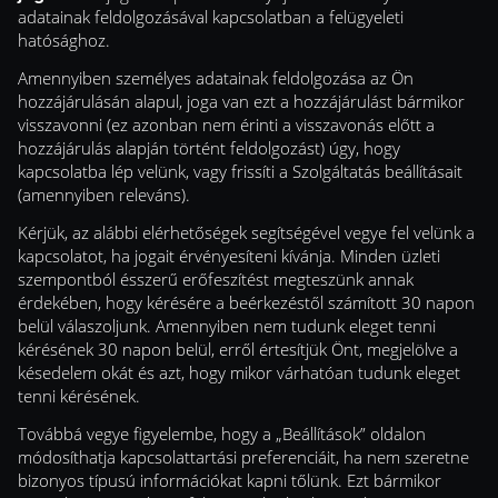
adatainak feldolgozásával kapcsolatban a felügyeleti
hatósághoz.
Amennyiben személyes adatainak feldolgozása az Ön
hozzájárulásán alapul, joga van ezt a hozzájárulást bármikor
visszavonni (ez azonban nem érinti a visszavonás előtt a
hozzájárulás alapján történt feldolgozást) úgy, hogy
kapcsolatba lép velünk, vagy frissíti a Szolgáltatás beállításait
(amennyiben releváns).
Kérjük, az alábbi elérhetőségek segítségével vegye fel velünk a
kapcsolatot, ha jogait érvényesíteni kívánja. Minden üzleti
szempontból ésszerű erőfeszítést megteszünk annak
érdekében, hogy kérésére a beérkezéstől számított 30 napon
belül válaszoljunk. Amennyiben nem tudunk eleget tenni
kérésének 30 napon belül, erről értesítjük Önt, megjelölve a
késedelem okát és azt, hogy mikor várhatóan tudunk eleget
tenni kérésének.
Továbbá vegye figyelembe, hogy a „Beállítások” oldalon
módosíthatja kapcsolattartási preferenciáit, ha nem szeretne
bizonyos típusú információkat kapni tőlünk. Ezt bármikor