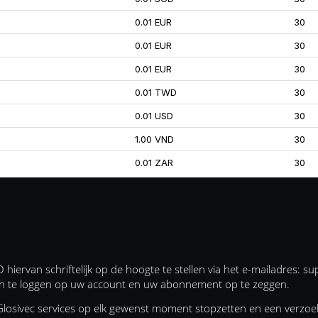
0.01 EUR
30
0.01 EUR
30
0.01 EUR
30
0.01 TWD
30
0.01 USD
30
1.00 VND
30
0.01 ZAR
30
ervan schriftelijk op de hoogte te stellen via het e-mailadres:
su
n te loggen op uw account en uw abonnement op te zeggen.
Glosivec services op elk gewenst moment stopzetten en een verzoek