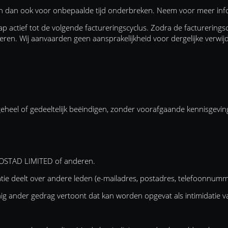
en dan ook voor onbepaalde tijd onderbreken. Neem voor meer inf
p actief tot de volgende factureringscyclus. Zodra de facturerings
eren. Wij aanvaarden geen aansprakelijkheid voor dergelijke verwij
el of gedeeltelijk beëindigen, zonder voorafgaande kennisgeving,
LOSTAD LIMITED of anderen.
e deelt over andere leden (e-mailadres, postadres, telefoonnumme
enig ander gedrag vertoont dat kan worden opgevat als intimidatie v