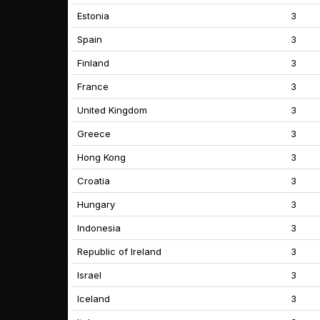
Estonia
3
Spain
3
Finland
3
France
3
United Kingdom
3
Greece
3
Hong Kong
3
Croatia
3
Hungary
3
Indonesia
3
Republic of Ireland
3
Israel
3
Iceland
3