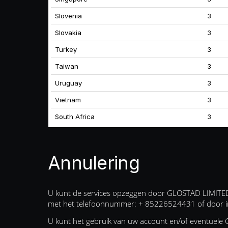
Slovenia
3
Slovakia
3
Turkey
3
Taiwan
3
Uruguay
3
Vietnam
3
South Africa
3
Annulering
U kunt de services opzeggen door GLOSTAD LIMITED hi
met het telefoonnummer: + 85226524431 of door i
U kunt het gebruik van uw account en/of eventuele 