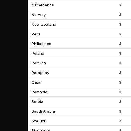
Netherlands
3
Norway
3
New Zealand
3
Peru
3
Philippines
3
Poland
3
Portugal
3
Paraguay
3
Qatar
3
Romania
3
Serbia
3
Saudi Arabia
3
Sweden
3
Singapore
3