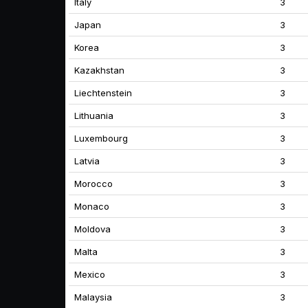
Italy
3
Japan
3
Korea
3
Kazakhstan
3
Liechtenstein
3
Lithuania
3
Luxembourg
3
Latvia
3
Morocco
3
Monaco
3
Moldova
3
Malta
3
Mexico
3
Malaysia
3