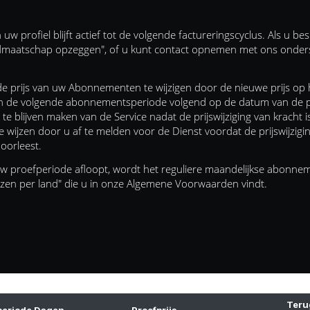
rofiel blijft actief tot de volgende factureringscyclus. Als u be
Lidmaatschap opzeggen", of u kunt contact opnemen met ons onder
rijs van uw Abonnementen te wijzigen door de nieuwe prijs op haa
de volgende abonnementsperiode volgend op de datum van de prij
 te blijven maken van de Service nadat de prijswijziging van kracht
f te wijzen door u af te melden voor de Dienst voordat de prijswijzi
doorleest.
 uw proefperiode afloopt, wordt het reguliere maandelijkse abonne
ijzen per land" die u in onze Algemene Voorwaarden vindt.
Teru