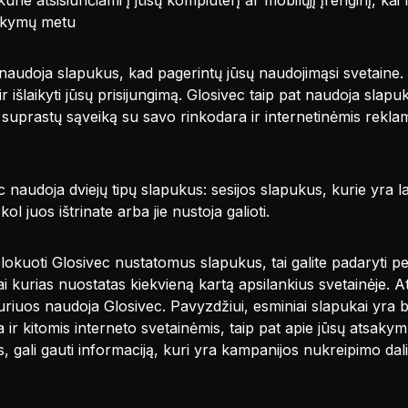
 kurie atsisiunčiami į jūsų kompiuterį ar mobilųjį įrenginį, kai
lankymų metu
naudoja slapukus, kad pagerintų jūsų naudojimąsi svetaine. Pa
r išlaikyti jūsų prisijungimą. Glosivec taip pat naudoja slapu
suprastų sąveiką su savo rinkodara ir internetinėmis reklam
 naudoja dviejų tipų slapukus: sesijos slapukus, kurie yra lai
ol juos ištrinate arba jie nustoja galioti.
blokuoti Glosivec nustatomus slapukus, tai galite padaryti p
ai kurias nuostatas kiekvieną kartą apsilankius svetainėje. A
, kuriuos naudoja Glosivec. Pavyzdžiui, esminiai slapukai yra 
a ir kitomis interneto svetainėmis, taip pat apie jūsų atsakym
 gali gauti informaciją, kuri yra kampanijos nukreipimo dalis