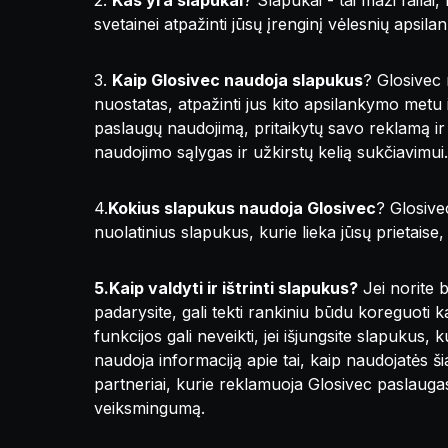
2.
Kas yra slapukai
? Slapukai - tai maži failai,
svetainei atpažinti jūsų įrenginį vėlesnių apsi
3.
Kaip Glosivec naudoja slapukus
? Glosivec 
nuostatas, atpažinti jus kito apsilankymo metu i
paslaugų naudojimą, pritaikytų savo reklamą ir 
naudojimo sąlygas ir užkirstų kelią sukčiavimui.
4.
Kokius slapukus naudoja Glosivec
? Glosivec
nuolatinius slapukus, kurie lieka jūsų prietaise, k
5.Kaip valdyti ir ištrinti slapukus?
Jei norite 
padarysite, gali tekti rankiniu būdu koreguoti k
funkcijos gali neveikti, jei išjungsite slapukus
naudoja informaciją apie tai, kaip naudojatės ši
partneriai, kurie reklamuoja Glosivec paslaugas,
veiksmingumą.