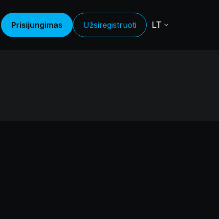
LT
Prisijungimas
Užsiregistruoti