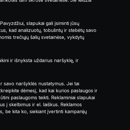
 lankotės tam tikrose svetainėse. Jie leidžia
vyzdžiui, slapukai gali įsiminti jūsų
kus, kad analizuotų, tobulintų ir stebėtų savo
omis trečiųjų šalių svetainėse, vykdytų
kini ir išnyksta uždarius naršyklę, ir
er savo naršyklės nustatymus. Jei tai
tkreipkite dėmesį, kad kai kurios paslaugos ir
būtini paslaugoms teikti. Reklaminiai slapukai
us į skelbimus ir el. laiškus. Reklamos
, be kita ko, siekiant įvertinti kampanijų