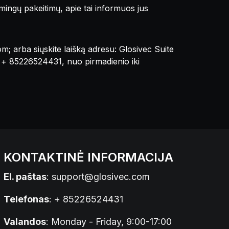
šmingų pakeitimų, apie tai informuos jus
om
; arba siųskite laišką adresu: Glosivec Suite
u + 85226524431, nuo pirmadienio iki
KONTAKTINĖ INFORMACIJA
El. paštas
:
support@glosivec.com
Telefonas
: + 85226524431
Valandos
: Monday - Friday, 9:00-17:00