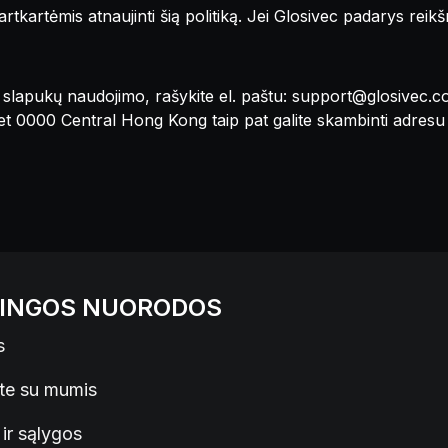
artkartėmis atnaujinti šią politiką. Jei Glosivec padarys reik
ėl slapukų naudojimo, rašykite el. paštu:
support@glosivec.c
et 0000 Central Hong Kong taip pat galite skambinti adres
INGOS NUORODOS
s
ite su mumis
 ir sąlygos