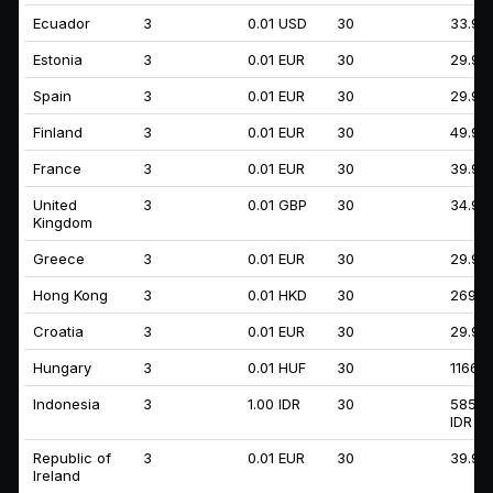
Ecuador
3
0.01 USD
30
33.99
Estonia
3
0.01 EUR
30
29.99
Spain
3
0.01 EUR
30
29.99
Finland
3
0.01 EUR
30
49.99
France
3
0.01 EUR
30
39.99
United
3
0.01 GBP
30
34.99
Kingdom
Greece
3
0.01 EUR
30
29.99
Hong Kong
3
0.01 HKD
30
269.9
Croatia
3
0.01 EUR
30
29.99
Hungary
3
0.01 HUF
30
11667
Indonesia
3
1.00 IDR
30
58596
IDR
Republic of
3
0.01 EUR
30
39.99
Ireland