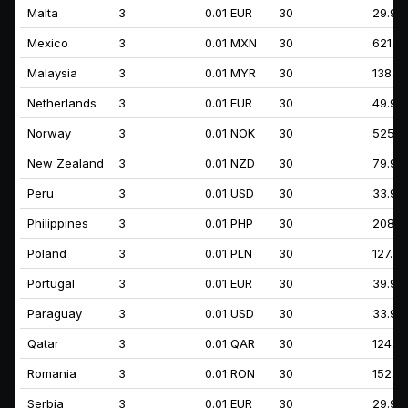
Malta
3
0.01 EUR
30
29.99
Mexico
3
0.01 MXN
30
621.9
Malaysia
3
0.01 MYR
30
138.9
Netherlands
3
0.01 EUR
30
49.99
Norway
3
0.01 NOK
30
525.9
New Zealand
3
0.01 NZD
30
79.99
Peru
3
0.01 USD
30
33.99
Philippines
3
0.01 PHP
30
2089.
Poland
3
0.01 PLN
30
127.9
Portugal
3
0.01 EUR
30
39.99
Paraguay
3
0.01 USD
30
33.99
Qatar
3
0.01 QAR
30
124.9
Romania
3
0.01 RON
30
152.9
Serbia
3
0.01 EUR
30
29.99