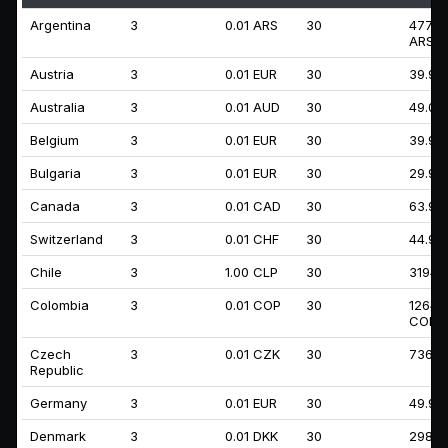
Argentina
3
0.01 ARS
30
47760
ARS
Austria
3
0.01 EUR
30
39.99
Australia
3
0.01 AUD
30
49.00
Belgium
3
0.01 EUR
30
39.99
Bulgaria
3
0.01 EUR
30
29.99
Canada
3
0.01 CAD
30
63.99
Switzerland
3
0.01 CHF
30
44.99
Chile
3
1.00 CLP
30
31945
Colombia
3
0.01 COP
30
12647
COP
Czech
3
0.01 CZK
30
736.9
Republic
Germany
3
0.01 EUR
30
49.99
Denmark
3
0.01 DKK
30
298.9