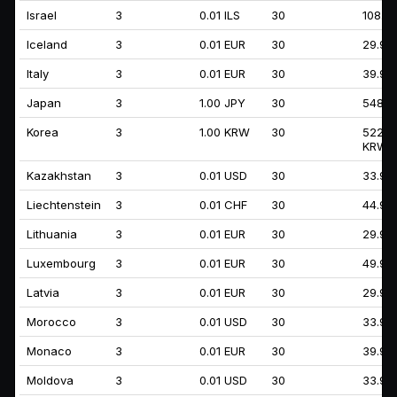
Israel
3
0.01 ILS
30
108.99
Iceland
3
0.01 EUR
30
29.99
Italy
3
0.01 EUR
30
39.99
Japan
3
1.00 JPY
30
5489.
Korea
3
1.00 KRW
30
52251
KRW
Kazakhstan
3
0.01 USD
30
33.99
Liechtenstein
3
0.01 CHF
30
44.99
Lithuania
3
0.01 EUR
30
29.99
Luxembourg
3
0.01 EUR
30
49.99
Latvia
3
0.01 EUR
30
29.99
Morocco
3
0.01 USD
30
33.99
Monaco
3
0.01 EUR
30
39.99
Moldova
3
0.01 USD
30
33.99