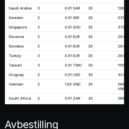
Saudi Arabia
3
0.01 SAR
30
128.9
Sweden
3
0.01 SEK
30
531.9
Singapore
3
0.01 SGD
30
37.99
Slovenia
3
0.01 EUR
30
29.99
Slovakia
3
0.01 EUR
30
29.99
Turkey
3
0.01 EUR
30
29.99
Taiwan
3
0.01 TWD
30
1105.
Uruguay
3
0.01 USD
30
33.99
Vietnam
3
1.00 VND
30
59699
VND
South Africa
3
0.01 ZAR
30
589.9
Avbestilling