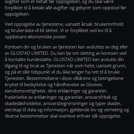
avgifter som er betalt før oppsigelsen, og du skal være
forpliktet til å betale alle avgifter og gebyrer som oppstod før
oppsigelsen.
Ved oppsigelse av tjenestene, uansett årsak: brukerinnhold
og brukerdata vil bli slettet. Vi er forpliktet ved lov til å
oppbevare økonomiske poster.
Kontoen din og bruken av tjenesten kan avsluttes av deg eller
av GLOSTAD LIMITED. Du kan be om sletting av kontoen ved
å kontakte kundestøtte. GLOSTAD LIMITED kan avslutte din
tilgang til og bruk av Tjenesten når som helst, uansett grunn,
og på et slikt tidspunkt vil du ikke lenger ha rett til å bruke
Tjenesten. Bestemmelsene i disse vilkårene og betingelsene
knyttet til beskyttelse og håndhevelse av Glosivec
eiendomsrettigheter, dine erklæringer og garantier,
fraskrivelse av erklæringer og garantier, ansvarsfritak og
skadesløsholdelse, ansvarsbegrensninger og typer skader,
eierskap til data og informasjon, gjeldende lov og verneting og
diverse bestemmelser skal overleve enhver slik oppsigelse.