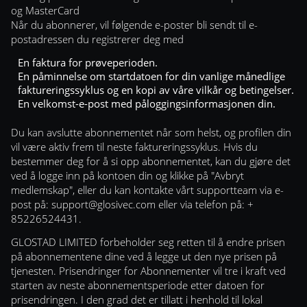
og MasterCard
Når du abonnerer, vil følgende e-poster bli sendt til e-
postadressen du registrerer deg med
En faktura for prøveperioden.
En påminnelse om startdatoen for din vanlige månedlige
faktureringssyklus og en kopi av våre vilkår og betingelser.
En velkomst-e-post med påloggingsinformasjonen din.
Du kan avslutte abonnementet når som helst, og profilen din
vil være aktiv frem til neste faktureringssyklus. Hvis du
bestemmer deg for å si opp abonnementet, kan du gjøre det
ved å logge inn på kontoen din og klikke på "Avbryt
medlemskap", eller du kan kontakte vårt supportteam via e-
post på:
support@glosivec.com
eller via telefon på: +
85226524431.
GLOSTAD LIMITED forbeholder seg retten til å endre prisen
på abonnementene dine ved å legge ut den nye prisen på
tjenesten. Prisendringer for Abonnementer vil tre i kraft ved
starten av neste abonnementsperiode etter datoen for
prisendringen. I den grad det er tillatt i henhold til lokal